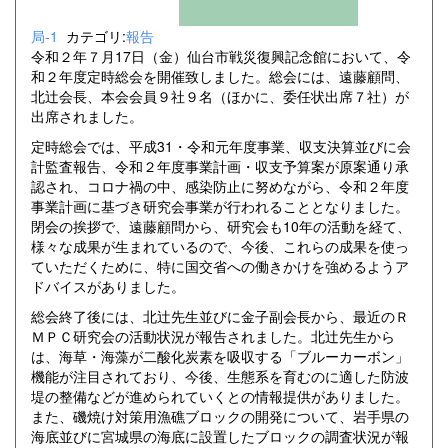
局-1
カテゴリ:
報告
令和２年７月17日（金）仙台市戦災復興記念館において、令
和２年度定時総会を開催致しました。総会には、遠藤顧問、
北辻会長、本会会員９社９名（ほかに、委任状出席７社）が
出席されました。
定時総会では、平成31・令和元年度事業、収支決算並びに会
計監査報告、令和２年度事業計画・収支予算案が原案通り承
認され、コロナ禍の中、感染防止に努めながら、令和２年度
事業計画に基づき研究会事業が行われることとなりました。
閉会の挨拶で、遠藤顧問から、研究会も10年の活動を経て、
様々な成果が生まれているので、今後、これらの成果を使っ
ていただくために、特に国交省への働きかけを強めるようア
ドバイスがありました。
総会終了後には、北辻先生並びに金子副会長から、最近のＲ
ＭＰＣ研究会の活動状況が報告されました。北辻先生から
は、海草・海藻が二酸化炭素を吸収する「ブルーカーボン」
機能が注目されており、今後、生態系を育むのに適した防波
堤の整備などが進められていくとの情報提供がありました。
また、磯焼け対策用漁礁ブロックの開発について、岩手県の
海底並びに宮城県の海底に設置したブロックの調査状況が報