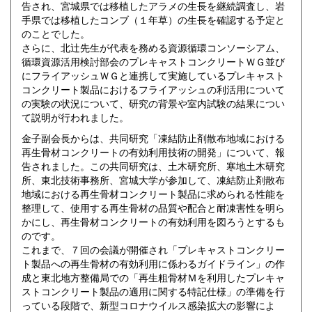
告され、宮城県では移植したアラメの生長を継続調査し、岩
手県では移植したコンブ（１年草）の生長を確認する予定と
のことでした。
さらに、北辻先生が代表を務める資源循環コンソーシアム、
循環資源活用検討部会のプレキャストコンクリートＷＧ並び
にフライアッシュＷＧと連携して実施しているプレキャスト
コンクリート製品におけるフライアッシュの利活用について
の実験の状況について、研究の背景や室内試験の結果につい
て説明が行われました。
金子副会長からは、共同研究「凍結防止剤散布地域における
再生骨材コンクリートの有効利用技術の開発」について、報
告されました。この共同研究は、土木研究所、寒地土木研究
所、東北技術事務所、宮城大学が参加して、凍結防止剤散布
地域における再生骨材コンクリート製品に求められる性能を
整理して、使用する再生骨材の品質や配合と耐凍害性を明ら
かにし、再生骨材コンクリートの有効利用を図ろうとするも
のです。
これまで、７回の会議が開催され「プレキャストコンクリー
ト製品への再生骨材の有効利用に係わるガイドライン」の作
成と東北地方整備局での「再生粗骨材Ｍを利用したプレキャ
ストコンクリート製品の適用に関する特記仕様」の準備を行
っている段階で、新型コロナウイルス感染拡大の影響によ