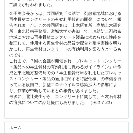
て説明が行われました。
金子副会長からは、共同研究「凍結防止剤散布地域における
再生骨材コンクリートの有効利用技術の開発」について、報
告されました。この共同研究は、土木研究所、寒地土木研究
所、東北技術事務所、宮城大学が参加して、凍結防止剤散布
地域における再生骨材コンクリート製品に求められる性能を
整理して、使用する再生骨材の品質や配合と耐凍害性を明ら
かにし、再生骨材コンクリートの有効利用を図ろうとするも
のです。
これまで、７回の会議が開催され「プレキャストコンクリー
ト製品への再生骨材の有効利用に係わるガイドライン」の作
成と東北地方整備局での「再生粗骨材Ｍを利用したプレキャ
ストコンクリート製品の適用に関する特記仕様」の準備を行
っている段階で、新型コロナウイルス感染拡大の影響によ
り、作業が中断しているとの報告がありました。
最後に、北辻先生から、コンクリートに関して、石灰石骨材
の溶脱についての話題提供もありました。（R02-7-22）
ホーム