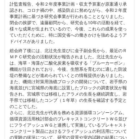
計監査報告、令和２年度事業計画・収支予算案が原案通り承
認され、コロナ禍の中、感染防止に努めながら、令和２年度
事業計画に基づき研究会事業が行われることとなりました。
閉会の挨拶で、遠藤顧問から、研究会も10年の活動を経て、
様々な成果が生まれているので、今後、これらの成果を使っ
ていただくために、特に国交省への働きかけを強めるようア
ドバイスがありました。
総会終了後には、北辻先生並びに金子副会長から、最近のＲ
ＭＰＣ研究会の活動状況が報告されました。北辻先生から
は、海草・海藻が二酸化炭素を吸収する「ブルーカーボン」
機能が注目されており、今後、生態系を育むのに適した防波
堤の整備などが進められていくとの情報提供がありました。
また、磯焼け対策用漁礁ブロックの開発について、岩手県の
海底並びに宮城県の海底に設置したブロックの調査状況が報
告され、宮城県では移植したアラメの生長を継続調査し、岩
手県では移植したコンブ（１年草）の生長を確認する予定と
のことでした。
さらに、北辻先生が代表を務める資源循環コンソーシアム、
循環資源活用検討部会のプレキャストコンクリートＷＧ並び
にフライアッシュＷＧと連携して実施しているプレキャスト
コンクリート製品におけるフライアッシュの利活用について
の実験の状況について、研究の背景や室内試験の結果につい