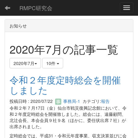
RMPC研究会
Toggl
お知らせ
2020年7月の記事一覧
2020年7月
10件
令和２年度定時総会を開催
しました
投稿日時 : 2020/07/22
事務局-1
カテゴリ:
報告
令和２年７月17日（金）仙台市戦災復興記念館において、令
和２年度定時総会を開催致しました。総会には、遠藤顧問、
北辻会長、本会会員９社９名（ほかに、委任状出席７社）が
出席されました。
定時総会では、平成31・令和元年度事業、収支決算並びに会