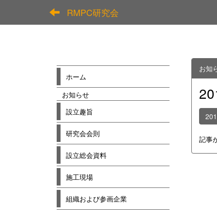
RMPC研究会
お知
ホーム
2
お知らせ
設立趣旨
20
研究会会則
記事
設立総会資料
施工現場
組織および参画企業