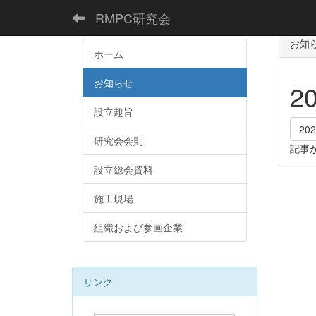
RMPC研究会
お知
ホーム
お知らせ
2
設立趣旨
20
研究会会則
記事
設立総会資料
施工現場
組織および参画企業
リンク