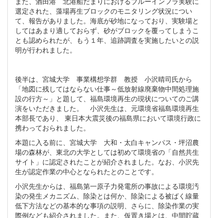
また、酒田港 北港船だまりにおけるブルーインフラ実験に
選定された、藻場再生ブロックのモニタリング状況につい
て、報告がありました。海底が砂地になっており、実験場と
してはあまり適しておらず、砂がブロックを覆ってしまうこ
とも認められたが、もう１年、追跡調査を実施したいとの説
明が行われました。
後半は、宮城大学 事業構想学群 教授 小沢晴司氏から
「地図に残してはならない仕事～低放射線廃棄物中間処理施
設の行方～」と題して、福島環境再生の現状についてのご講
演をいただきました。 小沢先生は、元環境省福島環境再生
本部長であり、 東日本大震災後の福島県において環境行政に
携わっておられました。
本題に入る前に、宮城大学 大和・太白キャンパス・坪沼農
場の森林が、東北の大学としては初めて環境省の「自然共生
サイト」に認定されたことが紹介されました。なお、小沢先
生が認定作業の中心となられたとのことです。
小沢先生からは、福島第一原子力発電所の事故による環境汚
染の発生メカニズム、除染とは何か、除染による被ばく線量
低下方法などの基本的な事項の説明、さらに、除染作業の実
際例なども紹介されました。また、仮置き場とは、中間貯蔵