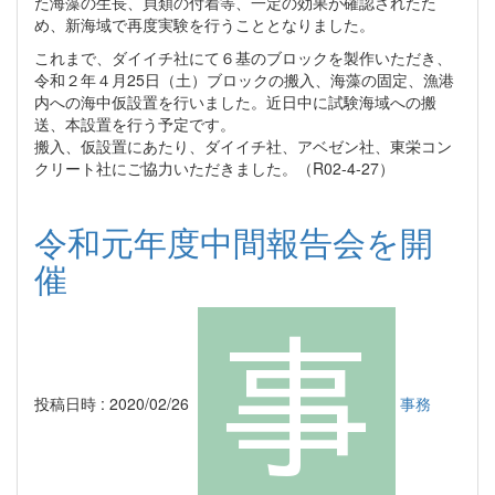
た海藻の生長、貝類の付着等、一定の効果が確認されたた
め、新海域で再度実験を行うこととなりました。
これまで、ダイイチ社にて６基のブロックを製作いただき、
令和２年４月25日（土）ブロックの搬入、海藻の固定、漁港
内への海中仮設置を行いました。近日中に試験海域への搬
送、本設置を行う予定です。
搬入、仮設置にあたり、ダイイチ社、アベゼン社、東栄コン
クリート社にご協力いただきました。（R02-4-27）
令和元年度中間報告会を開
催
投稿日時 : 2020/02/26
事務