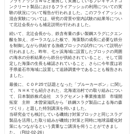
フライアッシュＷＧと連携して実施しているプレキャストコ
ンクリート製品におけるフライアッシュの利用についての実
験の状況について報告が行われました。このフライアッシュ
混合実験については、研究の背景や室内試験の結果等につい
て北辻会長からも補足説明が行われました。
続いて、北辻会長から、鉄含有量の多い製鋼スラグにクエン
酸を加え、ポーラスなふた板で、海藻類の成長に必要な鉄分
を制御しながら供給する漁礁ブロックの試作について説明が
行われました。昨年、七ヶ浜海域に設置したブロックの周囲
の海水の分析結果から鉄分が供給されていること、そして固
定した海藻の生長も確認されていること、さらに今年度は岩
手県釜石市海域に設置して追跡調査中であることも報告され
ました。
最後に、ＣＯＰ25で話題となった「ブルーカーボン」に関し
て、ＮＨＫでも紹介された、北海道泊村での取り組みについ
て、日本製鉄株式会社 スラグセメント事業推進部 市場開
拓室 主幹 木曽栄滋氏から「鉄鋼スラグ製品による海の森
づくり」と題した特別講演を伺いました。
当研究会でも検討している磯焼け対策ブロックと同じスラグ
製品を活用した取り組みが磯焼け対策と同時に地球温暖化対
策にもつながるという貴重なご講演を伺うことができまし
た。（R02-02-26）