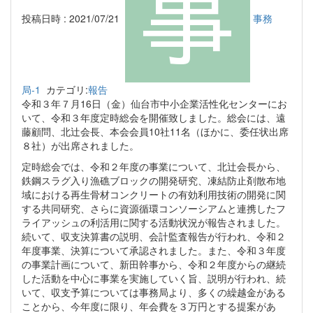
投稿日時 : 2021/07/21
事務
局-1
カテゴリ:
報告
令和３年７月16日（金）仙台市中小企業活性化センターにお
いて、令和３年度定時総会を開催致しました。総会には、遠
藤顧問、北辻会長、本会会員10社11名（ほかに、委任状出席
８社）が出席されました。
定時総会では、令和２年度の事業について、北辻会長から、
鉄鋼スラグ入り漁礁ブロックの開発研究、凍結防止剤散布地
域における再生骨材コンクリートの有効利用技術の開発に関
する共同研究、さらに資源循環コンソーシアムと連携したフ
ライアッシュの利活用に関する活動状況が報告されました。
続いて、収支決算書の説明、会計監査報告が行われ、令和２
年度事業、決算について承認されました。また、令和３年度
の事業計画について、新田幹事から、令和２年度からの継続
した活動を中心に事業を実施していく旨、説明が行われ、続
いて、収支予算については事務局より、多くの繰越金がある
ことから、今年度に限り、年会費を３万円とする提案があ