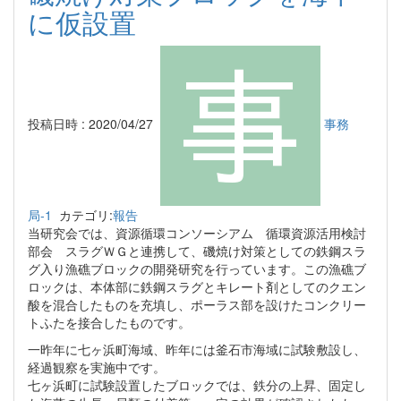
に仮設置
投稿日時 : 2020/04/27
事務
局-1
カテゴリ:
報告
当研究会では、資源循環コンソーシアム 循環資源活用検討
部会 スラグＷＧと連携して、磯焼け対策としての鉄鋼スラ
グ入り漁礁ブロックの開発研究を行っています。この漁礁ブ
ロックは、本体部に鉄鋼スラグとキレート剤としてのクエン
酸を混合したものを充填し、ポーラス部を設けたコンクリー
トふたを接合したものです。
一昨年に七ヶ浜町海域、昨年には釜石市海域に試験敷設し、
経過観察を実施中です。
七ヶ浜町に試験設置したブロックでは、鉄分の上昇、固定し