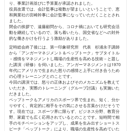
り、事業計画並びに予算案が承認されました。
役員改選では、会計監事は複数が望ましいということで、恵
和興業社の宮崎幹事に会計監事になっていただくこととされ
ました。
閉会の挨拶で、遠藤顧問から、コロナ禍においても研究会活
動を継続しているので、落ち着いたら、国交省などへの対外
的な働きかけを行うよう激励がありました。
定時総会終了後には、第一印象研究所 代表 杉浦永子講師
から「アンガーマネジメント＆ペップトーク」サブタイトル
－感情をマネジメントし職場の生産性を高める技術－と題し
た講演（研修）を伺いました。アンガーマネジメントは1970
年代にアメリカで生まれた怒りの感情と上手に付き合うため
の心理トレーニングとのことです。
今回の講演では、怒りの正体およびそのメカニズムを教えて
いただき、実際のトレーニング（グループ討議）も実施いた
だきました。
ペップトークもアメリカのスポーツ界で生まれ、短く、分か
りやすく、肯定的に相手をその気にさせる言葉かけだそうで
す。現在では、スポーツ界に限らず、ビジネス分野、教育分
野、家庭でも広く応用されているとのことです。短時間で相
手のモチベーションをアップし、成果を生み出すショートス
ピーチ「ペップトーク」により、職場の生産性を高めていた