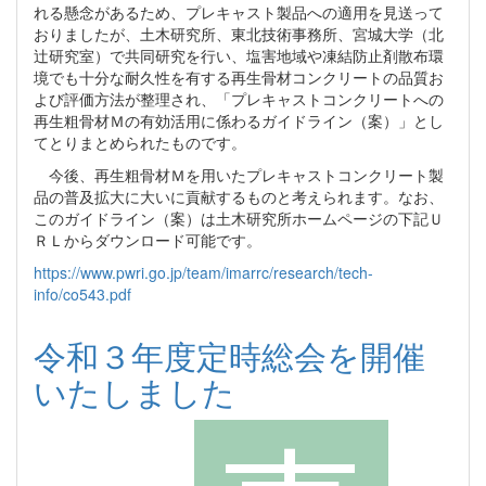
れる懸念があるため、プレキャスト製品への適用を見送って
おりましたが、土木研究所、東北技術事務所、宮城大学（北
辻研究室）で共同研究を行い、塩害地域や凍結防止剤散布環
境でも十分な耐久性を有する再生骨材コンクリートの品質お
よび評価方法が整理され、「プレキャストコンクリートへの
再生粗骨材Ｍの有効活用に係わるガイドライン（案）」とし
てとりまとめられたものです。
今後、再生粗骨材Ｍを用いたプレキャストコンクリート製
品の普及拡大に大いに貢献するものと考えられます。なお、
このガイドライン（案）は土木研究所ホームページの下記Ｕ
ＲＬからダウンロード可能です。
https://www.pwri.go.jp/team/imarrc/research/tech-
info/co543.pdf
令和３年度定時総会を開催
いたしました