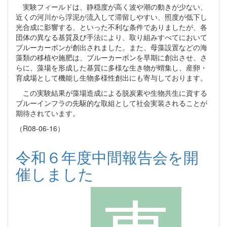
実験フィールドは、静穏度が高く波や潮の動きが少ない、
近くの河川から浮泥が流入して滞留しやすい、照度が低下し
光合成に影響する、といった不利な条件でありましたが、各
団体の異なる基質及び手法により、取り組みすべてにおいて
ブルーカーボンが創出されました。また、母藻設置などの海
藻類の移植や施肥は、ブルーカーボンを早期に創出させ、さ
らに、藻場を形成した基質に多様な生き物が蝟集し、産卵・
育成場として機能し生物多様性創出にも寄与しております。
この実験結果が藻場造成による脱炭素や生物共生に資する
ブルーインフラの先駆的な取組として社会実装されることが
期待されています。
（R08-06-16）
令和６年度中間報告会を開
催しました