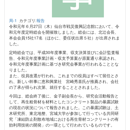
局-1
カテゴリ:
報告
令和元年６月27日（木）仙台市戦災復興記念館において、令
和元年度定時総会を開催致しました。総会には、北辻会長、
本会会員15社17名（ほかに、委任状出席５社）が出席されま
した。
定時総会では、平成30年度事業、収支決算並びに会計監査報
告、令和元年度事業計画・収支予算案が原案通り承認され、
令和元年度事業計画に基づき研究会事業が行われることとな
りました。
また、役員改選が行われ、これまでの役員はすべて留任とさ
れ、新しい幹事に恵和興業社 宮崎秀喜氏が推薦され、会社
の了承が得られ次第、就任することとされました。
今回は、総会終了後に、金子副会長から、研究会活動報告と
して、再生粗骨材を材料としたコンクリート製品の暴露試験
の現在の状況について報告されました。この暴露試験は、土
木研究所、東北地整、宮城大学が参加して行っている共同研
究「凍結防止剤散布地域における再生骨材コンクリートの有
効利用技術の開発」の一環として行われているものです。