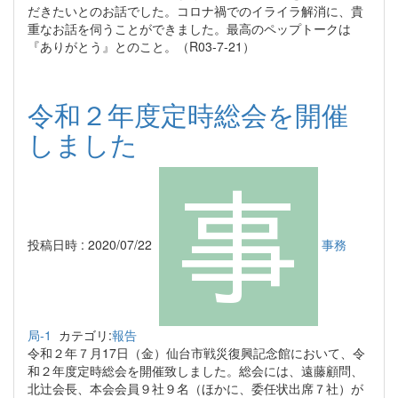
だきたいとのお話でした。コロナ禍でのイライラ解消に、貴
重なお話を伺うことができました。最高のペップトークは
『ありがとう』とのこと。（R03-7-21）
令和２年度定時総会を開催
しました
投稿日時 : 2020/07/22
事務
局-1
カテゴリ:
報告
令和２年７月17日（金）仙台市戦災復興記念館において、令
和２年度定時総会を開催致しました。総会には、遠藤顧問、
北辻会長、本会会員９社９名（ほかに、委任状出席７社）が