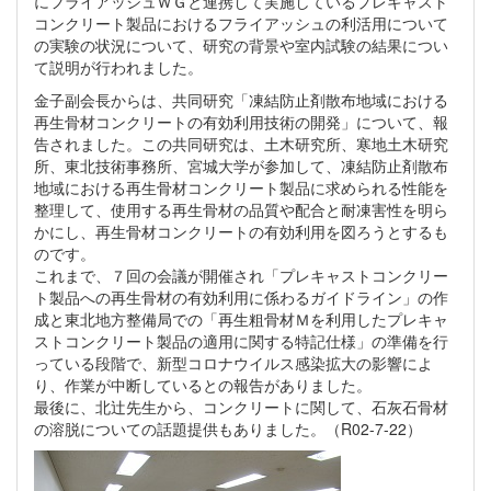
にフライアッシュＷＧと連携して実施しているプレキャスト
コンクリート製品におけるフライアッシュの利活用について
の実験の状況について、研究の背景や室内試験の結果につい
て説明が行われました。
金子副会長からは、共同研究「凍結防止剤散布地域における
再生骨材コンクリートの有効利用技術の開発」について、報
告されました。この共同研究は、土木研究所、寒地土木研究
所、東北技術事務所、宮城大学が参加して、凍結防止剤散布
地域における再生骨材コンクリート製品に求められる性能を
整理して、使用する再生骨材の品質や配合と耐凍害性を明ら
かにし、再生骨材コンクリートの有効利用を図ろうとするも
のです。
これまで、７回の会議が開催され「プレキャストコンクリー
ト製品への再生骨材の有効利用に係わるガイドライン」の作
成と東北地方整備局での「再生粗骨材Ｍを利用したプレキャ
ストコンクリート製品の適用に関する特記仕様」の準備を行
っている段階で、新型コロナウイルス感染拡大の影響によ
り、作業が中断しているとの報告がありました。
最後に、北辻先生から、コンクリートに関して、石灰石骨材
の溶脱についての話題提供もありました。（R02-7-22）