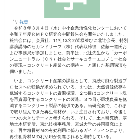
ゴリ:
報告
令和８年３月４日（水）中小企業活性化センターにおいて
令和７年度ＲＭＰＣ研究会中間報告会を開催いたしました。
報告会には、会員社、11社12名の皆様並びに北辻会長、特別
講演講師のセカンドリーフ（株）代表取締役 佐藤一道氏お
よび事務局が参加しました。前半は、北辻先生から「カーボ
ンニュートラル（ＣＮ）社会とサーキュラーエコノミー社会
の実現～コンクリート産業への期待～」と題した基調講演を
伺いました。
いま、コンクリート産業の課題として、持続可能な製造プ
ロセスへの転換が求められている。１つは、天然資源依存を
低減するコンクリートの資源循環。２つ目はコンクリート塊
を再資源化するコンクリートの製造。３つ目が環境負荷を低
減するコンクリート製品の提供である。当研究会で、これま
で取り組んできた再生骨材が、いま注目されており、今後も
一つの大きなテーマと考えられる。そして、土木研究所、寒
地土木研究所、東北技術事務所、宮城大学の共同研究によ
る、再生粗骨材Ｍの有効利用に係わるガイドラインにより、
再生粗骨材Ｍの利活用が促進されると期待している。