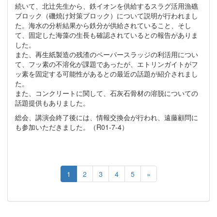
続いて、北辻先生から、鉄イオンを供給するスラグ活用漁礁
ブロック（磯焼け対策ブロック）について説明が行われまし
た。海水の分析結果から鉄分が供給されていること、そし
て、固定した海藻の生長も確認されているとの報告がありま
した。
また、再生紙製造の残渣のペーパースラッジの利活用につい
て、フッ素の不溶化が課題であったが、エトリンガイトがフ
ッ素を固定する可能性があるとの最近の話題が紹介されまし
た。
また、コンクリートに関して、石灰石骨材の溶脱についての
話題提供もありました。
総会、講演会終了後には、情報交換会が行われ、遠藤顧問に
も参加いただきました。（R01-7-4）
1
2
3
4
5
»