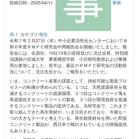
投稿日時 : 2025/04/11
事務
局-1
カテゴリ:
報告
令和７年２月27日（木）中小企業活性化センターにおいて令
和６年度ＲＭＰＣ研究会中間報告会を開催いたしました。報
告会には、会員社、10社13名の皆様並びに北辻会長、特別講
演講師の宮城大学 事業構想学群 小沢晴司教授および事務
局が参加しました。前半は、最近のＲＭＰＣ研究会の活動状
況について、北辻先生から、ご報告をいただいた。
いま、コンクリート産業の課題として、持続可能な製造プロ
セスへの転換が求められている。１つは、天然資源依存を低
減するコンクリートの資源循環。２つ目はコンクリート塊を
再資源化するコンクリートの製造。３つ目が環境負荷を低減
するコンクリート製品の提供である。当研究会で、これまで
取り組んできた再生骨材が、いま注目されており、今後も一
つの大きなテーマと考えている。再生粗骨材Ｍを用いた即脱
コンクリート製品が、西日本で検討されているとの情報提供
もありました。