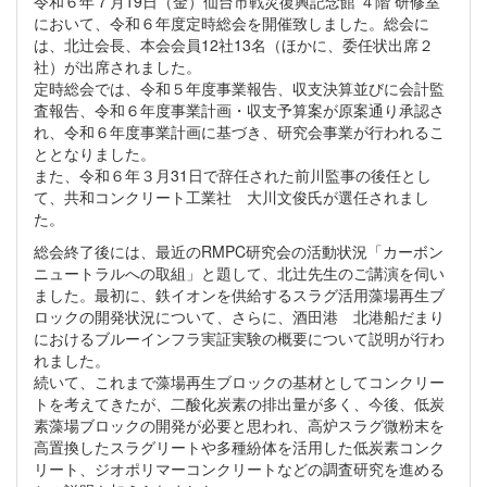
令和６年７月19日（金）仙台市戦災復興記念館 ４階 研修室
において、令和６年度定時総会を開催致しました。総会に
は、北辻会長、本会会員12社13名（ほかに、委任状出席２
社）が出席されました。
定時総会では、令和５年度事業報告、収支決算並びに会計監
査報告、令和６年度事業計画・収支予算案が原案通り承認さ
れ、令和６年度事業計画に基づき、研究会事業が行われるこ
ととなりました。
また、令和６年３月31日で辞任された前川監事の後任とし
て、共和コンクリート工業社 大川文俊氏が選任されまし
た。
総会終了後には、最近のRMPC研究会の活動状況「カーボン
ニュートラルへの取組」と題して、北辻先生のご講演を伺い
ました。最初に、鉄イオンを供給するスラグ活用藻場再生ブ
ロックの開発状況について、さらに、酒田港 北港船だまり
におけるブルーインフラ実証実験の概要について説明が行わ
れました。
続いて、これまで藻場再生ブロックの基材としてコンクリー
トを考えてきたが、二酸化炭素の排出量が多く、今後、低炭
素藻場ブロックの開発が必要と思われ、高炉スラグ微粉末を
高置換したスラグリートや多種紛体を活用した低炭素コンク
リート、ジオポリマーコンクリートなどの調査研究を進める