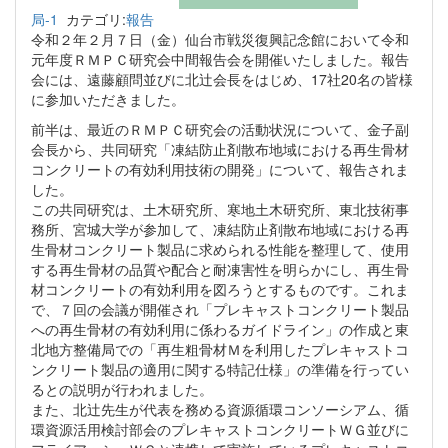
局-1
カテゴリ:
報告
令和２年２月７日（金）仙台市戦災復興記念館において令和
元年度ＲＭＰＣ研究会中間報告会を開催いたしました。報告
会には、遠藤顧問並びに北辻会長をはじめ、17社20名の皆様
に参加いただきました。
前半は、最近のＲＭＰＣ研究会の活動状況について、金子副
会長から、共同研究「凍結防止剤散布地域における再生骨材
コンクリートの有効利用技術の開発」について、報告されま
した。
この共同研究は、土木研究所、寒地土木研究所、東北技術事
務所、宮城大学が参加して、凍結防止剤散布地域における再
生骨材コンクリート製品に求められる性能を整理して、使用
する再生骨材の品質や配合と耐凍害性を明らかにし、再生骨
材コンクリートの有効利用を図ろうとするものです。これま
で、７回の会議が開催され「プレキャストコンクリート製品
への再生骨材の有効利用に係わるガイドライン」の作成と東
北地方整備局での「再生粗骨材Ｍを利用したプレキャストコ
ンクリート製品の適用に関する特記仕様」の準備を行ってい
るとの説明が行われました。
また、北辻先生が代表を務める資源循環コンソーシアム、循
環資源活用検討部会のプレキャストコンクリートＷＧ並びに