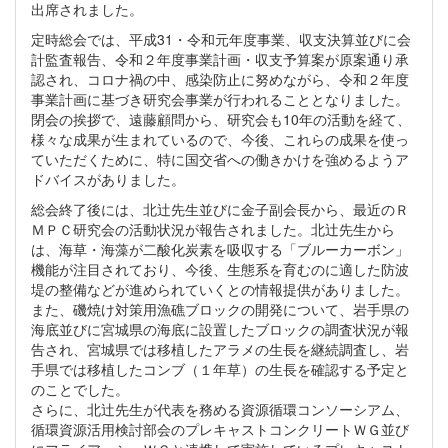
出席されました。
定時総会では、平成31・令和元年度事業、収支決算並びに会
計監査報告、令和２年度事業計画・収支予算案が原案通り承
認され、コロナ禍の中、感染防止に努めながら、令和２年度
事業計画に基づき研究会事業が行われることとなりました。
閉会の挨拶で、遠藤顧問から、研究会も10年の活動を経て、
様々な成果が生まれているので、今後、これらの成果を使っ
ていただくために、特に国交省への働きかけを強めるようア
ドバイスがありました。
総会終了後には、北辻先生並びに金子副会長から、最近のＲ
ＭＰＣ研究会の活動状況が報告されました。北辻先生から
は、海草・海藻が二酸化炭素を吸収する「ブルーカーボン」
機能が注目されており、今後、生態系を育むのに適した防波
堤の整備などが進められていくとの情報提供がありました。
また、磯焼け対策用漁礁ブロックの開発について、岩手県の
海底並びに宮城県の海底に設置したブロックの調査状況が報
告され、宮城県では移植したアラメの生長を継続調査し、岩
手県では移植したコンブ（１年草）の生長を確認する予定と
のことでした。
さらに、北辻先生が代表を務める資源循環コンソーシアム、
循環資源活用検討部会のプレキャストコンクリートＷＧ並び