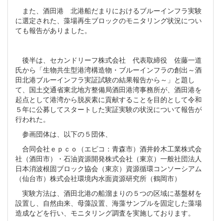
また、酒田港 北港船だまりにおけるブルーインフラ実験
に選定された、藻場再生ブロックのモニタリング状況につい
ても報告がありました。
後半は、セカンドリーフ株式会社 代表取締役 佐藤一道
氏から「生物共生型港湾構造物・ブルーインフラの創出～酒
田北港ブルーインフラ実証試験の結果報告から～」と題し
て、国土交通省東北地方整備局酒田港湾事務所が、酒田港を
起点として港湾から脱炭素に貢献することを目的として令和
５年に公募してスタートした実証実験の状況について報告が
行われた。
参画団体は、以下の５団体、
合同会社ｅｐｃｏ（エピコ：青森市）酒井鈴木工業株式会
社（酒田市）・石油資源開発株式会社（東京）一般社団法人
日本消波根固ブロック協会（東京）資源循環コンソーシアム
（仙台市）株式会社環境内水面資源研究所（鶴岡市）
実験方法は、酒田北港の船溜まりの５つの区域に基盤材を
設置し、自然由来、母藻設置、海藻サンプルを固定した藻場
造成などを行い、モニタリング調査を実施しております。